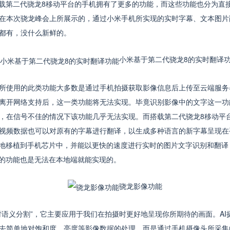
第二代骁龙8移动平台的手机拥有了更多的功能，而这些功能也分为直
在本次骁龙峰会上所展示的，通过小米手机所实现的实时字幕、文本图片
都有，没什么新鲜的。
小米基于第二代骁龙8的实时翻译
使用的此类功能大多数是通过手机拍摄获取影像信息后上传至云端服务器
离开网络支持后，这一类功能将无法实现。毕竟识别影像中的文字这一功
，在信号不佳的情况下该功能几乎无法实现。而搭载第二代骁龙8移动平
视频数据也可以对原有的字幕进行翻译，以生成多种语言的新字幕呈现在
整地移植到手机芯片中，并能以更快的速度进行实时的图片文字识别和翻译
单的功能也是无法在本地端就能实现的。
骁龙影像功能
义分割”，它主要应用于我们在拍摄时更好地呈现你所期待的画面。AI
去简单地对饱和度、亮度等影像数据的处理，而是通过手机摄像头所采集