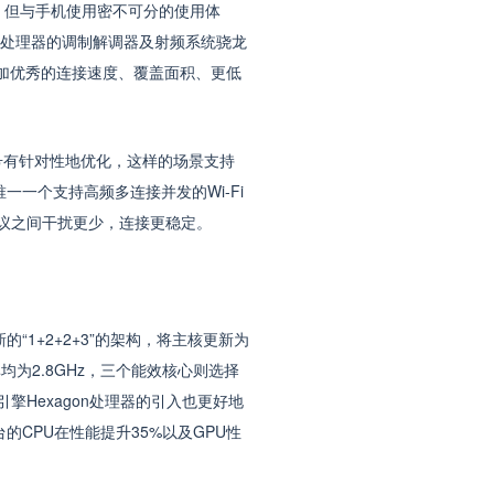
，但与手机使用密不可分的使用体
I处理器的调制解调器及射频系统骁龙
加优秀的连接速度、覆盖面积、更低
号有针对性地优化，这样的场景支持
一个支持高频多连接并发的Wi-Fi
多连接协议之间干扰更少，连接更稳定。
+2+2+3”的架构，将主核更新为
0，频率均为2.8GHz，三个能效核心则选择
I引擎Hexagon处理器的引入也更好地
CPU在性能提升35%以及GPU性