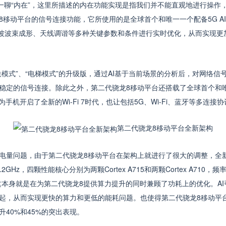
聊“内在”，这里所描述的内在功能实现是指我们并不能直观地进行操作
8移动平台的信号连接功能，它所使用的是全球首个和唯一一个配备5G A
米波波束成形、天线调谐等多种关键参数和条件进行实时优化，从而实现更
式”、“电梯模式”的升级版，通过AI基于当前场景的分析后，对网络信
稳定的信号连接。除此之外，第二代骁龙8移动平台还搭载了全球首个和唯一
0，不仅为手机开启了全新的Wi-Fi 7时代，也让包括5G、Wi-Fi、蓝牙等
第二代骁龙8移动平台全新架构
问题，由于第二代骁龙8移动平台在架构上就进行了很大的调整，全新的“1
频达3.2GHz，四颗性能核心分别为两颗Cortex A715和两颗Cortex A71
A510。这本身就是在为第二代骁龙8提供算力提升的同时兼顾了功耗上的优化。A
起，从而实现更快的算力和更低的能耗问题。也使得第二代骁龙8移动平台的
升40%和45%的突出表现。