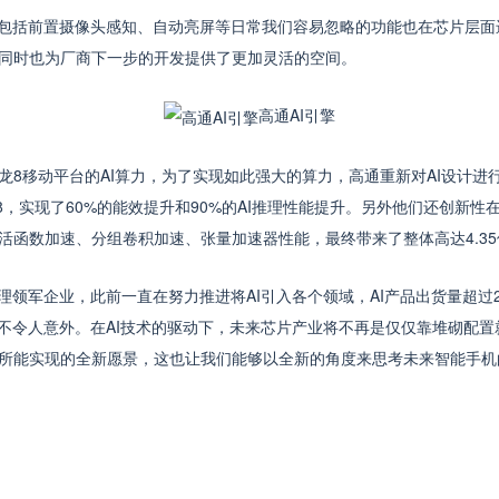
包括前置摄像头感知、自动亮屏等日常我们容易忽略的功能也在芯片层面
同时也为厂商下一步的开发提供了更加灵活的空间。
高通AI引擎
移动平台的AI算力，为了实现如此强大的算力，高通重新对AI设计进
NT8，实现了60%的能效提升和90%的AI推理性能提升。另外他们还创新
函数加速、分组卷积加速、张量加速器性能，最终带来了整体高达4.35
领军企业，此前一直在努力推进将AI引入各个领域，AI产品出货量超过2
不令人意外。在AI技术的驱动下，未来芯片产业将不再是仅仅靠堆砌配置就
所能实现的全新愿景，这也让我们能够以全新的角度来思考未来智能手机