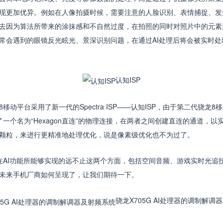
现更加优异。例如在人像拍摄时候，需要注意的人脸识别、表情捕捉、发
去因为算法所带来的涂抹感和不自然过度，在拍照的同时对照片中的元素
常会遇到的眼镜反光眩光、景深识别问题，在通过AI处理后将会被实时
认知ISP
台采用了新一代的Spectra ISP——认知ISP，由于第二代骁龙8移动
P之间，加入了一个名为“Hexagon直连”的物理连接，在两者之间创建直连的通
颗粒，来进行更精准地处理优化，说是像素级优化也不为过了。
I功能所能够实现的远不止这两个方面，包括空间音频、游戏实时光追
未来手机厂商如何呈现了，让我们期待一下。
骁龙X705G AI处理器的调制解调