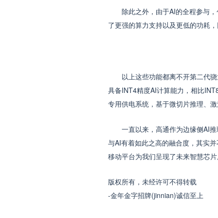
除此之外，由于AI的全程参与，
了更强的算力支持以及更低的功耗，
以上这些功能都离不开第二代骁龙8
具备INT4精度AI计算能力，相比I
专用供电系统，基于微切片推理、激活
一直以来，高通作为边缘侧AI推理
与AI有着如此之高的融合度，其实并
移动平台为我们呈现了未来智慧芯片
版权所有，未经许可不得转载
-金年金字招牌(jinnian)诚信至上