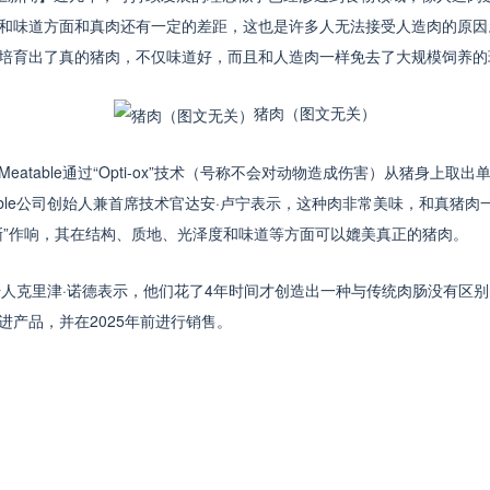
味道方面和真肉还有一定的差距，这也是许多人无法接受人造肉的原因。据金年
培育出了真的猪肉，不仅味道好，而且和人造肉一样免去了大规模饲养的
猪肉（图文无关）
table通过“Opti-ox”技术（号称不会对动物造成伤害）从猪身上取
able公司创始人兼首席技术官达安·卢宁表示，这种肉非常美味，和真猪
嘶”作响，其在结构、质地、光泽度和味道等方面可以媲美真正的猪肉。
始人克里津·诺德表示，他们花了4年时间才创造出一种与传统肉肠没有区别的肉
产品，并在2025年前进行销售。